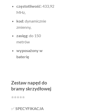
częstotliwość:
433,92
MHz,
kod:
dynamicznie
zmienny,
zasięg:
do 150
metrów
wyposażony w
baterię
Zestaw napęd do
bramy skrzydłowej
⭐️⭐️⭐️⭐️⭐️
✅
SPECYFIKACJA