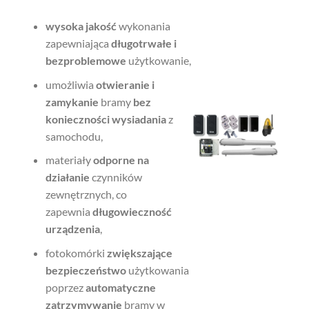
wysoka jakość
wykonania
zapewniająca
długotrwałe i
bezproblemowe
użytkowanie,
umożliwia
otwieranie i
zamykanie
bramy
bez
konieczności wysiadania
z
samochodu,
materiały
odporne na
działanie
czynników
zewnętrznych, co
zapewnia
długowieczność
urządzenia
,
fotokomórki
zwiększające
bezpieczeństwo
użytkowania
poprzez
automatyczne
zatrzymywanie
bramy w