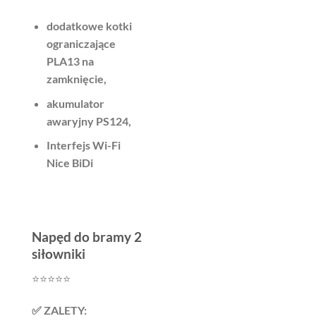
dodatkowe kotki
ograniczające
PLA13 na
zamknięcie,
akumulator
awaryjny PS124,
Interfejs Wi-Fi
Nice BiDi
Napęd do bramy 2
siłowniki
⭐️⭐️⭐️⭐️⭐️
✅ ZALETY: