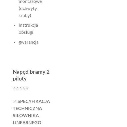
montażowe
(uchwyty,
śruby)
instrukcja
obsługi
gwarancja
Napęd bramy 2
piloty
⭐️⭐️⭐️⭐️⭐️
✅
SPECYFIKACJA
TECHNICZNA
SIŁOWNIKA
LINEARNEGO