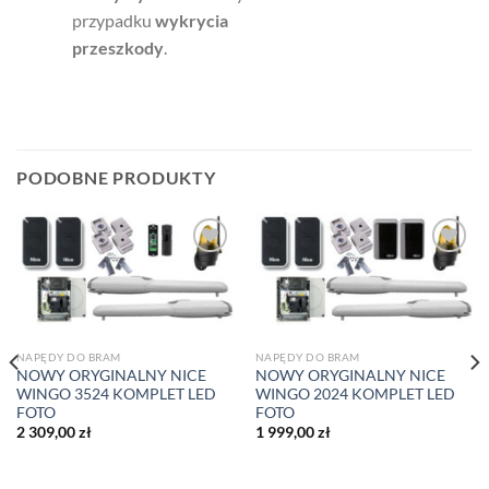
przypadku
wykrycia
przeszkody
.
PODOBNE PRODUKTY
Dodaj
Dodaj
do listy
do listy
życzeń
życzeń
NAPĘDY DO BRAM
NAPĘDY DO BRAM
NOWY ORYGINALNY NICE
NOWY ORYGINALNY NICE
WINGO 3524 KOMPLET LED
WINGO 2024 KOMPLET LED
FOTO
FOTO
2 309,00
zł
1 999,00
zł