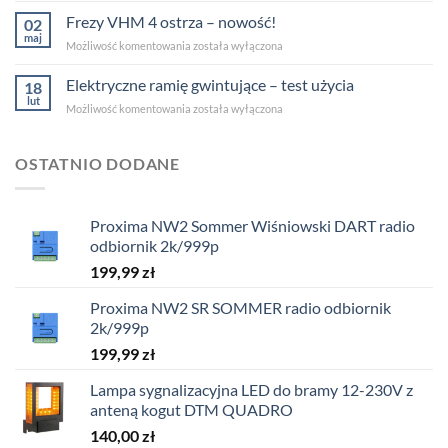
zyskały
Frezy VHM 4 ostrza – nowość!
02
menu
maj
Frezy
Możliwość komentowania
została wyłączona
w
VHM
języku
4
Elektryczne ramię gwintujące – test użycia
polskim.
18
ostrza
lut
Elektryczne
Możliwość komentowania
została wyłączona
–
ramię
nowość!
gwintujące
–
OSTATNIO DODANE
test
użycia
Proxima NW2 Sommer Wiśniowski DART radio
odbiornik 2k/999p
199,99
zł
Proxima NW2 SR SOMMER radio odbiornik
2k/999p
199,99
zł
Lampa sygnalizacyjna LED do bramy 12-230V z
anteną kogut DTM QUADRO
140,00
zł