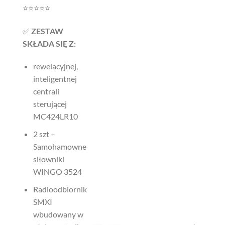
⭐️⭐️⭐️⭐️⭐️
✅
ZESTAW
SKŁADA SIĘ Z:
rewelacyjnej,
inteligentnej
centrali
sterującej
MC424LR10
2 szt –
Samohamowne
siłowniki
WINGO 3524
Radioodbiornik
SMXI
wbudowany w