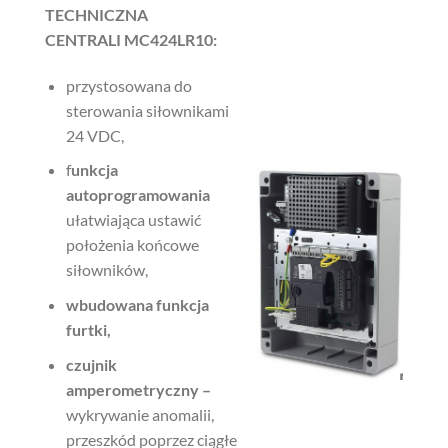
TECHNICZNA
CENTRALI
MC424LR10:
przystosowana do
sterowania siłownikami
24 VDC,
f
unkcja
autoprogramowania
ułatwiająca ustawić
położenia końcowe
siłowników,
wbudowana funkcja
furtki,
czujnik
amperometryczny –
wykrywanie anomalii,
przeszkód poprzez ciągłe