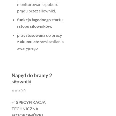
monitorowanie poboru
prądu przez siłowniki,
funkcja łagodnego startu
i stopu siłowników,
przystosowana do pracy
z akumulatorami
zasilania
awaryjnego
Napęd do bramy 2
siłowniki
⭐️⭐️⭐️⭐️⭐️
✅
SPECYFIKACJA
TECHNICZNA
FOTOKOMÓRKI