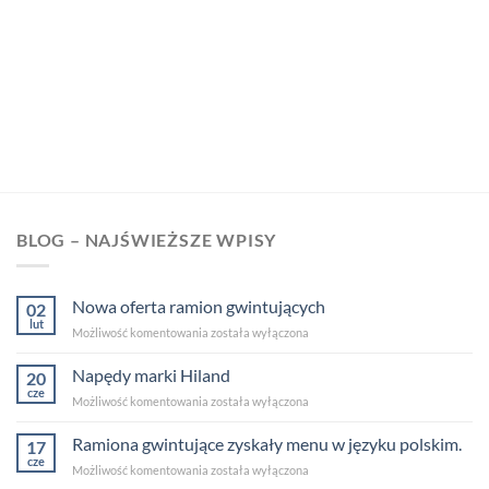
BLOG – NAJŚWIEŻSZE WPISY
Nowa oferta ramion gwintujących
02
lut
Nowa
Możliwość komentowania
została wyłączona
oferta
ramion
Napędy marki Hiland
20
gwintujących
cze
Napędy
Możliwość komentowania
została wyłączona
marki
Hiland
Ramiona gwintujące zyskały menu w języku polskim.
17
cze
Ramiona
Możliwość komentowania
została wyłączona
gwintujące