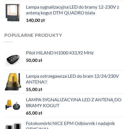
Lampa sygnalizacyjna LED do bramy 12-230V z
anteną kogut DTM QUADRO biała
140,00
zł
POPULARNE PRODUKTY
Pilot HILAND H1000 433,92 MHz
50,00
zł
Lampa ostrzegawcza LED do bram 12/24/230V
ANTENA!!
55,00
zł
LAMPA SYGNALIZACYJNA LED Z ANTENĄ DO
BRAMY KOGUT
65,00
zł
Fotokomórki NICE EPM Odbiornik i nadajnik
ORYGINAŁ