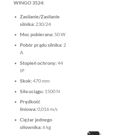
WINGO
3524:
Zasilanie/Zasilanie
silnika:
230/24
Moc pobierana:
50 W
Pobór prądu silnika:
2
A
Stopień ochrony:
44
IP
Skok:
470 mm
Siła uciągu:
1500 N
Prędkość
liniowa:
0,016 m/s
Ciężar jednego
siłownika:
6 kg