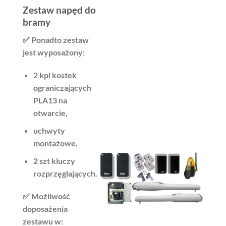
Zestaw napęd do
bramy
✅ Ponadto zestaw
jest wyposażony:
2 kpl kostek
ograniczających
PLA13 na
otwarcie,
uchwyty
montażowe,
2 szt kluczy
rozprzęglających.
✅ Możliwość
doposażenia
zestawu w: