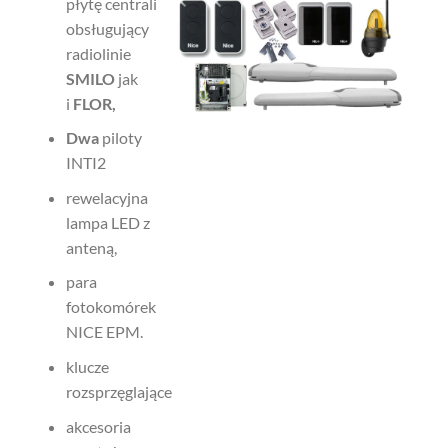
płytę centrali
obsługujący
radiolinie
SMILO
jak
i
FLOR,
Dwa
piloty
INTI2
rewelacyjna
lampa LED z
anteną,
para
fotokomórek
NICE EPM.
klucze
rozsprzęglające
akcesoria